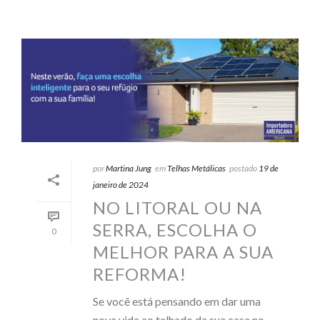
por
Martina Jung
em
Telhas Metálicas
postado
19 de
janeiro de 2024
NO LITORAL OU NA
SERRA, ESCOLHA O
0
MELHOR PARA A SUA
REFORMA!
Se você está pensando em dar uma
nova vida ao telhado da sua casa no