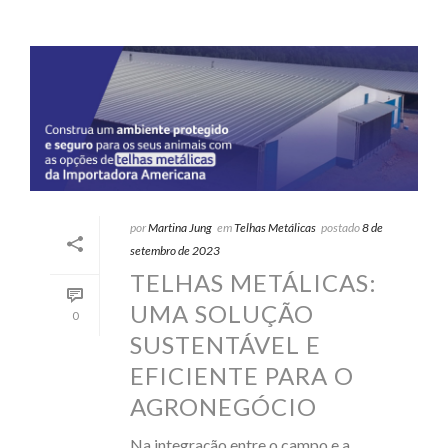
por
Martina Jung
em
Telhas Metálicas
postado
8 de
setembro de 2023
TELHAS METÁLICAS:
UMA SOLUÇÃO
0
SUSTENTÁVEL E
EFICIENTE PARA O
AGRONEGÓCIO
Na integração entre o campo e a