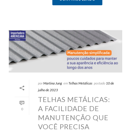
por
Martina Jung
em
Telhas Metálicas
postado
10 de
julho de 2023
TELHAS METÁLICAS:
A FACILIDADE DE
0
MANUTENÇÃO QUE
VOCÊ PRECISA